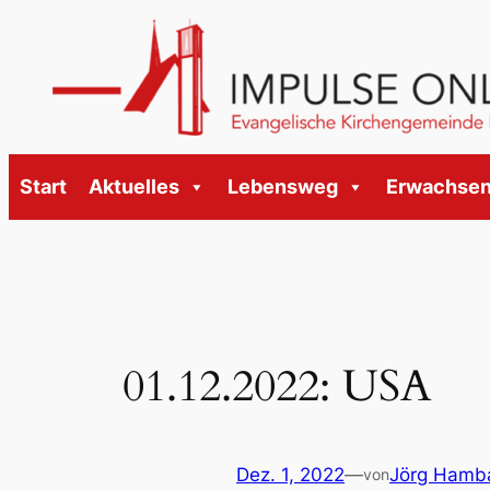
Zum
Inhalt
springen
Start
Aktuelles
Lebensweg
Erwachse
01.12.2022: USA
Dez. 1, 2022
—
Jörg Hamb
von