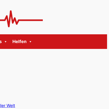
s
Helfen
ler Welt