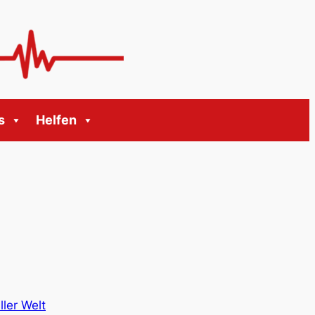
s
Helfen
ler Welt