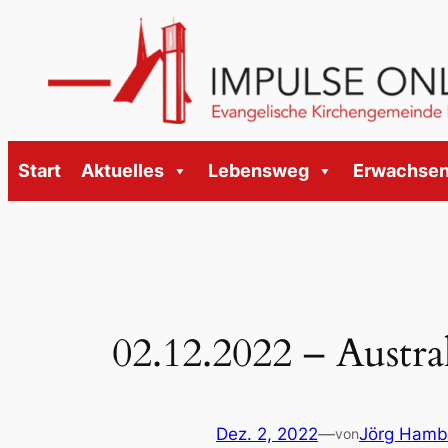
Zum
Inhalt
springen
Start
Aktuelles
Lebensweg
Erwachse
02.12.2022 – Austra
Dez. 2, 2022
—
Jörg Ham
von