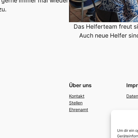
t gerne immer mal wieder
zu.
Das Helferteam freut si
Auch neue Helfer sin
Über uns
Imp
Kontakt
Date
Stellen
Ehrenamt
Um dir ein 
Geräteinfor