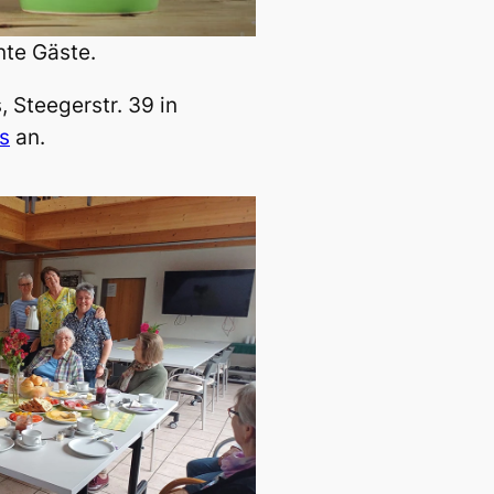
nte Gäste.
 Steegerstr. 39 in
is
an.