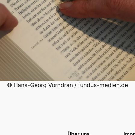
© Hans-Georg Vorndran / fundus-medien.de
Über uns
Imp