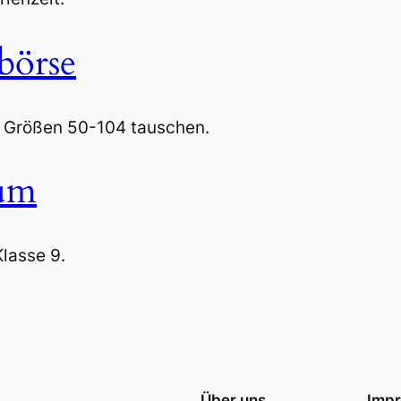
börse
n Größen 50-104 tauschen.
kum
lasse 9.
Über uns
Imp