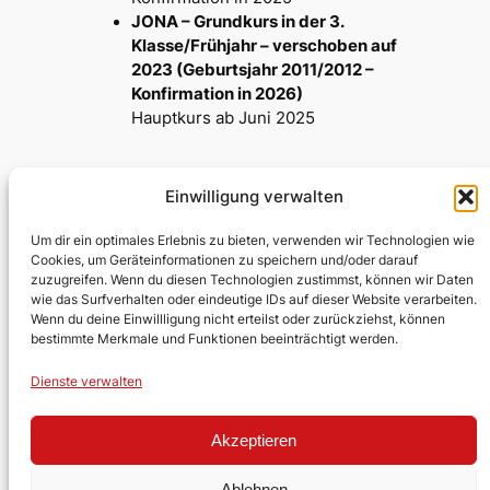
JONA – Grundkurs in der 3.
Klasse/Frühjahr – verschoben auf
2023 (Geburtsjahr 2011/2012 –
Konfirmation in 2026)
Hauptkurs ab Juni 2025
Einwilligung verwalten
Testumgebung Kirche
Um dir ein optimales Erlebnis zu bieten, verwenden wir Technologien wie
Cookies, um Geräteinformationen zu speichern und/oder darauf
zuzugreifen. Wenn du diesen Technologien zustimmst, können wir Daten
Evangelische Kirchengemeinde
wie das Surfverhalten oder eindeutige IDs auf dieser Website verarbeiten.
Wenn du deine Einwillligung nicht erteilst oder zurückziehst, können
Lobberich/Hinsbeck
bestimmte Merkmale und Funktionen beeinträchtigt werden.
Über uns
Impressum
Social
Dienste verwalten
Kontakt
Datenschutz
Facebook
Akzeptieren
Stellen
YouTube
Ehrenamt
Ablehnen