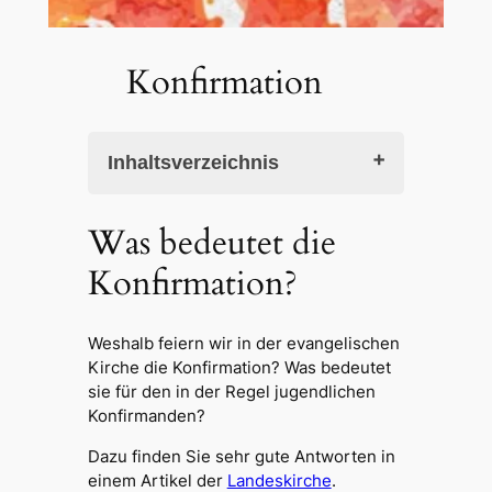
Konfirmation
Inhaltsverzeichnis
Was bedeutet die Konfirmation?
Was bedeutet die
Der Weg zur Konfirmation
Konfirmation?
Grundkurs Konfirmation
Hauptkurs Konfirmation
Leitfaden für die Eltern
Leitfaden für die Konfis
Weshalb feiern wir in der evangelischen
Konfigruppen
Kirche die Konfirmation? Was bedeutet
sie für den in der Regel jugendlichen
Konfirmanden?
Dazu finden Sie sehr gute Antworten in
einem Artikel der
Landeskirche
.