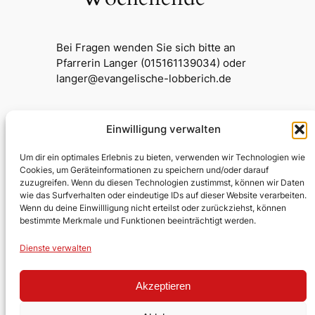
Bei Fragen wenden Sie sich bitte an
Pfarrerin Langer (015161139034) oder
langer@evangelische-lobberich.de
Einwilligung verwalten
Testumgebung Kirche
Um dir ein optimales Erlebnis zu bieten, verwenden wir Technologien wie
Cookies, um Geräteinformationen zu speichern und/oder darauf
zuzugreifen. Wenn du diesen Technologien zustimmst, können wir Daten
Evangelische Kirchengemeinde
wie das Surfverhalten oder eindeutige IDs auf dieser Website verarbeiten.
Wenn du deine Einwillligung nicht erteilst oder zurückziehst, können
Lobberich/Hinsbeck
bestimmte Merkmale und Funktionen beeinträchtigt werden.
Über uns
Impressum
Social
Dienste verwalten
Kontakt
Datenschutz
Facebook
Akzeptieren
Stellen
YouTube
Ehrenamt