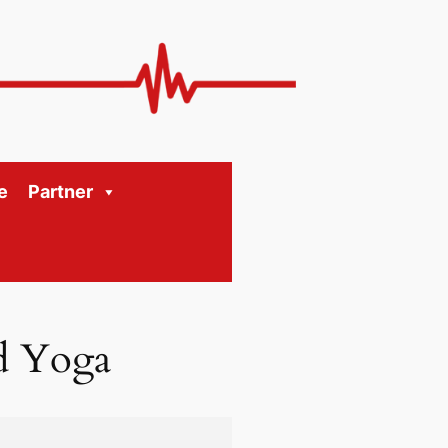
e
Partner
d Yoga