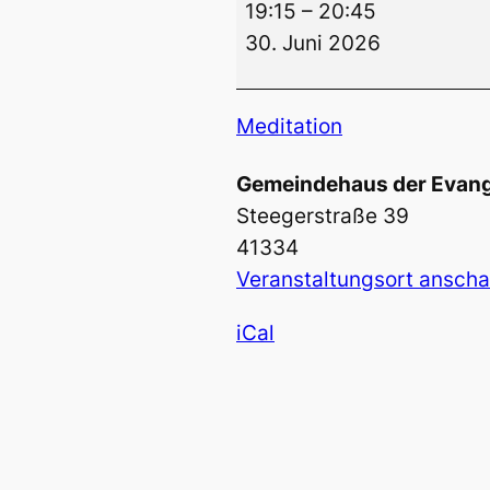
19:15
–
20:45
Meditation,
30. Juni 2026
Zen
und
Yoga
Meditation
Gemeindehaus der Evang
Steegerstraße 39
41334
Veranstaltungsort ansch
iCal