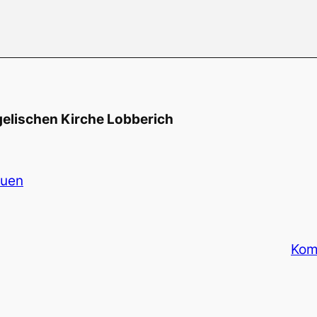
elischen Kirche Lobberich
auen
Kom