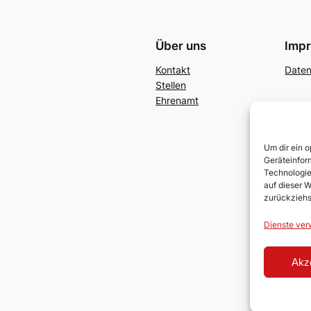
Über uns
Imp
Kontakt
Date
Stellen
Ehrenamt
Um dir ein 
Geräteinfor
Technologie
auf dieser W
zurückziehs
Dienste ver
Akz