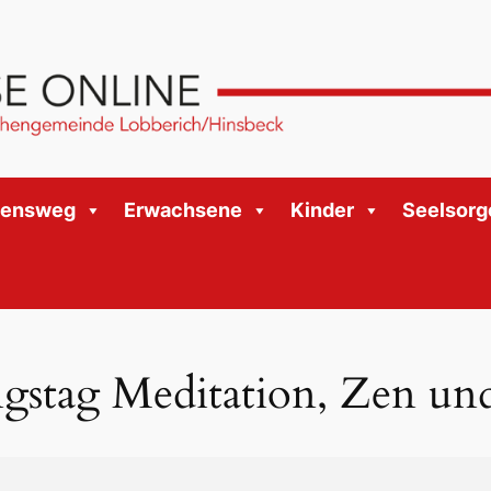
bensweg
Erwachsene
Kinder
Seelsorg
stag Meditation, Zen un