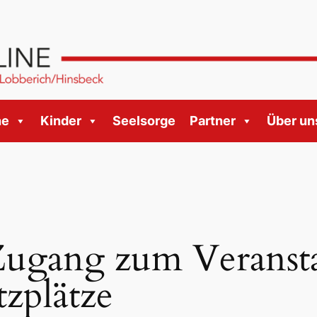
ne
Kinder
Seelsorge
Partner
Über un
 Zugang zum Veransta
tzplätze