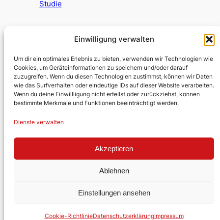
Studie
Einwilligung verwalten
Testumgebung Kirche
Um dir ein optimales Erlebnis zu bieten, verwenden wir Technologien wie
Cookies, um Geräteinformationen zu speichern und/oder darauf
zuzugreifen. Wenn du diesen Technologien zustimmst, können wir Daten
Evangelische Kirchengemeinde
wie das Surfverhalten oder eindeutige IDs auf dieser Website verarbeiten.
Wenn du deine Einwillligung nicht erteilst oder zurückziehst, können
Lobberich/Hinsbeck
bestimmte Merkmale und Funktionen beeinträchtigt werden.
Über uns
Impressum
Social
Dienste verwalten
Kontakt
Datenschutz
Facebook
Stellen
YouTube
Akzeptieren
Ehrenamt
Ablehnen
Einstellungen ansehen
Gestaltet mit
WordPress
Cookie-Richtlinie
Datenschutzerklärung
Impressum