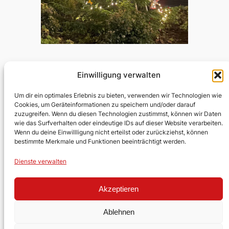
Einwilligung verwalten
Testumgebung Kirche
Um dir ein optimales Erlebnis zu bieten, verwenden wir Technologien wie
Cookies, um Geräteinformationen zu speichern und/oder darauf
zuzugreifen. Wenn du diesen Technologien zustimmst, können wir Daten
Evangelische Kirchengemeinde
wie das Surfverhalten oder eindeutige IDs auf dieser Website verarbeiten.
Wenn du deine Einwillligung nicht erteilst oder zurückziehst, können
Lobberich/Hinsbeck
bestimmte Merkmale und Funktionen beeinträchtigt werden.
Über uns
Impressum
Social
Dienste verwalten
Kontakt
Datenschutz
Facebook
Stellen
YouTube
Akzeptieren
Ehrenamt
Ablehnen