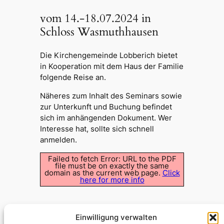
vom 14.-18.07.2024 in
Schloss Wasmuthhausen
Die Kirchengemeinde Lobberich bietet
in Kooperation mit dem Haus der Familie
folgende Reise an.
Näheres zum Inhalt des Seminars sowie
zur Unterkunft und Buchung befindet
sich im anhängenden Dokument. Wer
Interesse hat, sollte sich schnell
anmelden.
Failed to fetch Error: URL to the PDF
file must be on exactly the same
domain as the current web page.
Click
here for more info
Einwilligung verwalten