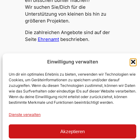
ein bisschen bunter machen?
Wir suchen Sie/Dich für die
Unterstützung von kleinen bis hin zu
größeren Projekten.
Die zahlreichen Angebote sind auf der
Seite
Ehrenamt
beschrieben.
Einwilligung verwalten
Testumgebung Kirche
Um dir ein optimales Erlebnis zu bieten, verwenden wir Technologien wie
Cookies, um Geräteinformationen zu speichern und/oder darauf
zuzugreifen. Wenn du diesen Technologien zustimmst, können wir Daten
Evangelische Kirchengemeinde
wie das Surfverhalten oder eindeutige IDs auf dieser Website verarbeiten.
Wenn du deine Einwillligung nicht erteilst oder zurückziehst, können
Lobberich/Hinsbeck
bestimmte Merkmale und Funktionen beeinträchtigt werden.
Über uns
Impressum
Social
Dienste verwalten
Kontakt
Datenschutz
Facebook
Stellen
YouTube
Akzeptieren
Ehrenamt