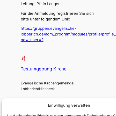
Leitung: Pfr.in Langer
Für die Anmeldung registrieren Sie sich
bitte unter folgendem Link:
https://gruppen.evangelische-
lobberich.de/adm_program/modules/profile/profile
new_user=2
Testumgebung Kirche
Evangelische Kirchengemeinde
Lobberich/Hinsbeck
Über uns
Impressum
Social
Einwilligung verwalten
Kontakt
Datenschutz
Facebook
Um dir ein optimales Erlebnis zu bieten, verwenden wir Technologien wie C