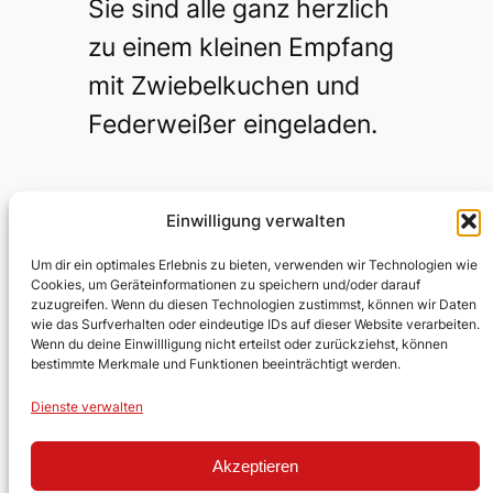
Sie sind alle ganz herzlich
zu einem kleinen Empfang
mit Zwiebelkuchen und
Federweißer eingeladen.
Einwilligung verwalten
Testumgebung Kirche
Um dir ein optimales Erlebnis zu bieten, verwenden wir Technologien wie
Cookies, um Geräteinformationen zu speichern und/oder darauf
zuzugreifen. Wenn du diesen Technologien zustimmst, können wir Daten
Evangelische Kirchengemeinde
wie das Surfverhalten oder eindeutige IDs auf dieser Website verarbeiten.
Wenn du deine Einwillligung nicht erteilst oder zurückziehst, können
Lobberich/Hinsbeck
bestimmte Merkmale und Funktionen beeinträchtigt werden.
Über uns
Impressum
Social
Dienste verwalten
Kontakt
Datenschutz
Facebook
Akzeptieren
Stellen
YouTube
Ehrenamt