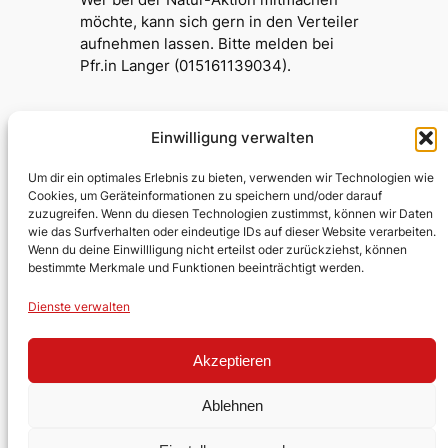
möchte, kann sich gern in den Verteiler
aufnehmen lassen. Bitte melden bei
Pfr.in Langer (015161139034).
Einwilligung verwalten
Testumgebung Kirche
Um dir ein optimales Erlebnis zu bieten, verwenden wir Technologien wie
Cookies, um Geräteinformationen zu speichern und/oder darauf
zuzugreifen. Wenn du diesen Technologien zustimmst, können wir Daten
Evangelische Kirchengemeinde
wie das Surfverhalten oder eindeutige IDs auf dieser Website verarbeiten.
Wenn du deine Einwillligung nicht erteilst oder zurückziehst, können
Lobberich/Hinsbeck
bestimmte Merkmale und Funktionen beeinträchtigt werden.
Über uns
Impressum
Social
Dienste verwalten
Kontakt
Datenschutz
Facebook
Stellen
YouTube
Akzeptieren
Ehrenamt
Ablehnen