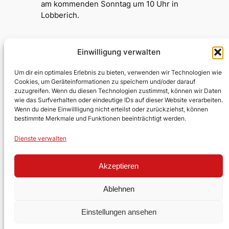
am kommenden Sonntag um 10 Uhr in
Lobberich.
Einwilligung verwalten
Testumgebung Kirche
Um dir ein optimales Erlebnis zu bieten, verwenden wir Technologien wie
Cookies, um Geräteinformationen zu speichern und/oder darauf
zuzugreifen. Wenn du diesen Technologien zustimmst, können wir Daten
Evangelische Kirchengemeinde
wie das Surfverhalten oder eindeutige IDs auf dieser Website verarbeiten.
Wenn du deine Einwillligung nicht erteilst oder zurückziehst, können
Lobberich/Hinsbeck
bestimmte Merkmale und Funktionen beeinträchtigt werden.
Über uns
Impressum
Social
Dienste verwalten
Kontakt
Datenschutz
Facebook
Stellen
YouTube
Akzeptieren
Ehrenamt
Ablehnen
Einstellungen ansehen
Gestaltet mit
WordPress