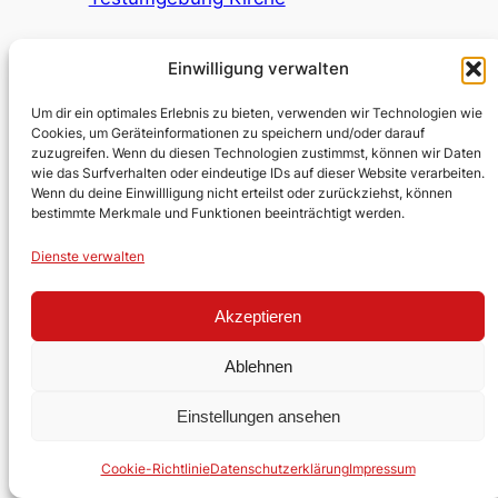
Evangelische Kirchengemeinde
Einwilligung verwalten
Lobberich/Hinsbeck
Um dir ein optimales Erlebnis zu bieten, verwenden wir Technologien wie
Cookies, um Geräteinformationen zu speichern und/oder darauf
Über uns
Impressum
Social
zuzugreifen. Wenn du diesen Technologien zustimmst, können wir Daten
wie das Surfverhalten oder eindeutige IDs auf dieser Website verarbeiten.
Kontakt
Datenschutz
Facebook
Wenn du deine Einwillligung nicht erteilst oder zurückziehst, können
Stellen
YouTube
bestimmte Merkmale und Funktionen beeinträchtigt werden.
Ehrenamt
Dienste verwalten
Gestaltet mit
WordPress
Akzeptieren
Ablehnen
Einstellungen ansehen
Cookie-Richtlinie
Datenschutzerklärung
Impressum