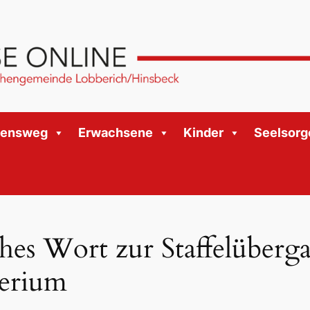
bensweg
Erwachsene
Kinder
Seelsorg
ches Wort zur Staffelüberg
terium