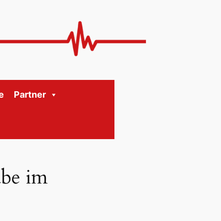
e
Partner
abe im