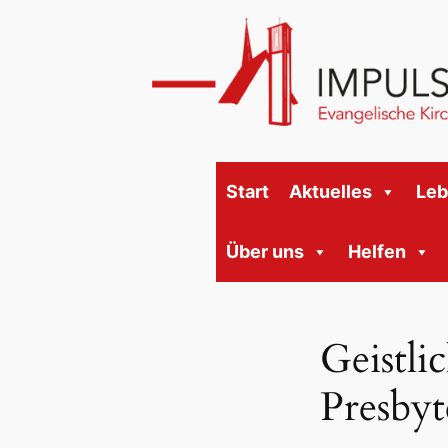
Start
Aktuelles
Le
Über uns
Helfen
Geistli
Presby