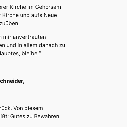
serer Kirche im Gehorsam
r Kirche und aufs Neue
szuüben.
n mir anvertrauten
en und in allem danach zu
auptes, bleibe.“
Schneider,
urück. Von diesem
eißt: Gutes zu Bewahren