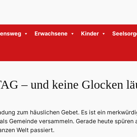
bensweg
Erwachsene
Kinder
Seelsorg
G – und keine Glocken l
adung zum häuslichen Gebet. Es ist ein merkwürdi
 als Gemeinde versammeln. Gerade heute spüren a
anzen Welt passiert.