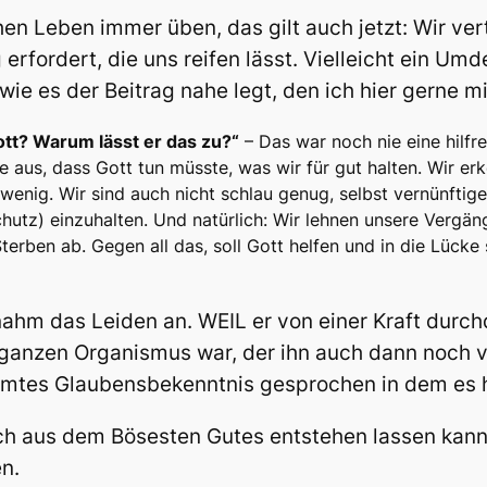
en Leben immer üben, das gilt auch jetzt: Wir ver
erfordert, die uns reifen lässt. Vielleicht ein U
wie es der Beitrag nahe legt, den ich hier gerne mit
Gott? Warum lässt er das zu?“
– Das war noch nie eine hilfr
ee aus, dass Gott tun müsste, was wir für gut halten. Wir 
 wenig. Wir sind auch nicht schlau genug, selbst vernünftig
hutz) einzuhalten. Und natürlich: Wir lehnen unsere Vergäng
terben ab. Gegen all das, soll Gott helfen und in die Lücke
nahm das Leiden an. WEIL er von einer Kraft durch
 ganzen Organismus war, der ihn auch dann noch vo
hmtes Glaubensbekenntnis gesprochen in dem es h
ch aus dem Bösesten Gutes entstehen lassen kann 
n.