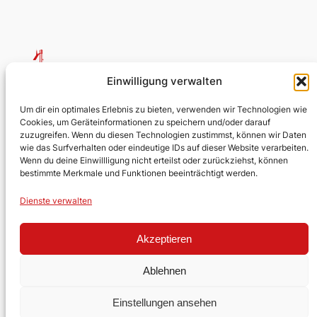
Einwilligung verwalten
Testumgebung Kirche
Um dir ein optimales Erlebnis zu bieten, verwenden wir Technologien wie
Cookies, um Geräteinformationen zu speichern und/oder darauf
zuzugreifen. Wenn du diesen Technologien zustimmst, können wir Daten
Evangelische Kirchengemeinde
wie das Surfverhalten oder eindeutige IDs auf dieser Website verarbeiten.
Lobberich/Hinsbeck
Wenn du deine Einwillligung nicht erteilst oder zurückziehst, können
bestimmte Merkmale und Funktionen beeinträchtigt werden.
Über uns
Rechtliches
Social
Dienste verwalten
Kontakt
Akzeptieren
Stellen
Ehrenamt
Ablehnen
Einstellungen ansehen
Gestaltet mit
WordPress