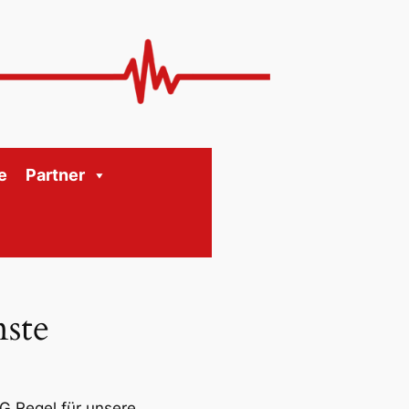
e
Partner
nste
 G Regel für unsere