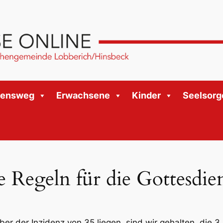
bensweg
Erwachsene
Kinder
Seelsorg
e Regeln für die Gottesdie
er der Inzidenz von 35 liegen, sind wir gehalten, die 3