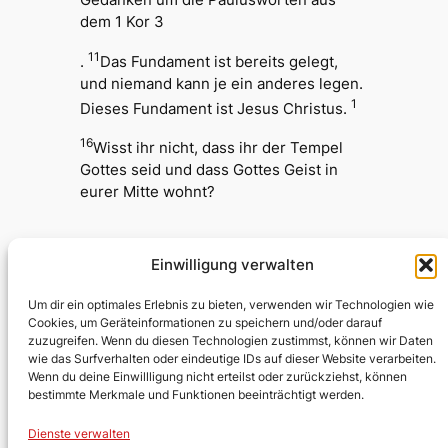
Gedanken um die Paulusworten aus
dem 1 Kor 3
11
.
Das Fundament ist bereits gelegt,
und niemand kann je ein anderes legen.
1
Dieses Fundament ist Jesus Christus.
16
Wisst ihr nicht, dass ihr der Tempel
Gottes seid und dass Gottes Geist in
eurer Mitte wohnt?
Einwilligung verwalten
Testumgebung Kirche
Um dir ein optimales Erlebnis zu bieten, verwenden wir Technologien wie
Cookies, um Geräteinformationen zu speichern und/oder darauf
zuzugreifen. Wenn du diesen Technologien zustimmst, können wir Daten
Evangelische Kirchengemeinde
wie das Surfverhalten oder eindeutige IDs auf dieser Website verarbeiten.
Wenn du deine Einwillligung nicht erteilst oder zurückziehst, können
Lobberich/Hinsbeck
bestimmte Merkmale und Funktionen beeinträchtigt werden.
Über uns
Impressum
Social
Dienste verwalten