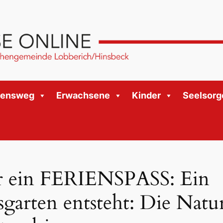
bensweg
Erwachsene
Kinder
Seelsorg
r ein FERIENSPASS: Ein
sgarten entsteht: Die Natu