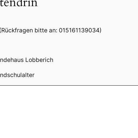
tendrin
 (Rückfragen bitte an: 015161139034)
indehaus Lobberich
undschulalter