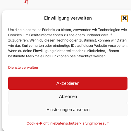
Testumgebung Kirche
Einwilligung verwalten
Evangelische Kirchengemeinde
Um dir ein optimales Erlebnis zu bieten, verwenden wir Technologien wie
Cookies, um Geräteinformationen zu speichern und/oder darauf
Lobberich/Hinsbeck
zuzugreifen. Wenn du diesen Technologien zustimmst, können wir Daten
wie das Surfverhalten oder eindeutige IDs auf dieser Website verarbeiten.
Über uns
Impressum
Social
Wenn du deine Einwillligung nicht erteilst oder zurückziehst, können
bestimmte Merkmale und Funktionen beeinträchtigt werden.
Kontakt
Datenschutz
Facebook
Stellen
YouTube
Dienste verwalten
Ehrenamt
Akzeptieren
Gestaltet mit
WordPress
Ablehnen
Einstellungen ansehen
Cookie-Richtlinie
Datenschutzerklärung
Impressum