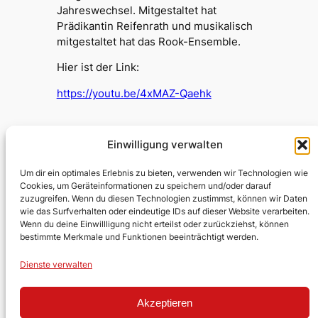
Jahreswechsel. Mitgestaltet hat
Prädikantin Reifenrath und musikalisch
mitgestaltet hat das Rook-Ensemble.
Hier ist der Link:
https://youtu.be/4xMAZ-Qaehk
Einwilligung verwalten
Testumgebung Kirche
Um dir ein optimales Erlebnis zu bieten, verwenden wir Technologien wie
Cookies, um Geräteinformationen zu speichern und/oder darauf
zuzugreifen. Wenn du diesen Technologien zustimmst, können wir Daten
Evangelische Kirchengemeinde
wie das Surfverhalten oder eindeutige IDs auf dieser Website verarbeiten.
Wenn du deine Einwillligung nicht erteilst oder zurückziehst, können
Lobberich/Hinsbeck
bestimmte Merkmale und Funktionen beeinträchtigt werden.
Über uns
Impressum
Social
Dienste verwalten
Kontakt
Datenschutz
Facebook
Akzeptieren
Stellen
YouTube