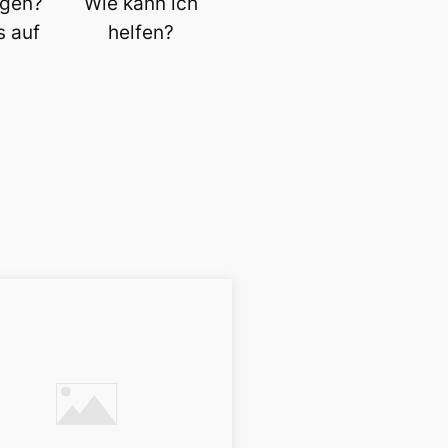
agen?
Wie kann ich
s auf
helfen?