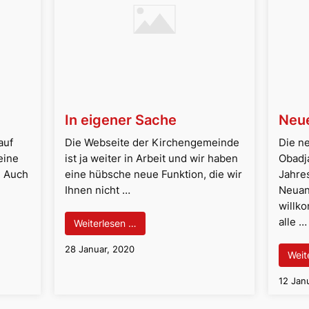
In eigener Sache
Neu
auf
Die Webseite der Kirchengemeinde
Die n
seine
ist ja weiter in Arbeit und wir haben
Obadj
: Auch
eine hübsche neue Funktion, die wir
Jahres
Ihnen nicht …
Neuan
willk
alle …
Weiterlesen …
28 Januar, 2020
Weit
12 Jan