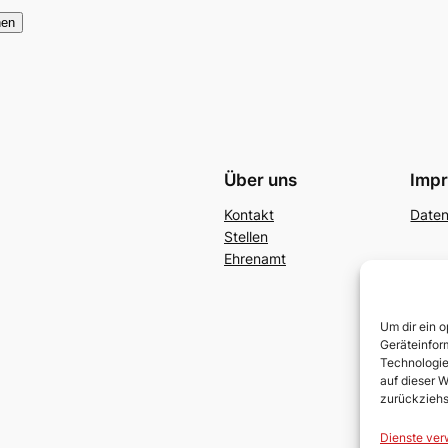
hen
Über uns
Imp
Kontakt
Date
Stellen
Ehrenamt
Um dir ein 
Geräteinfor
Technologie
auf dieser W
zurückziehs
Dienste ver