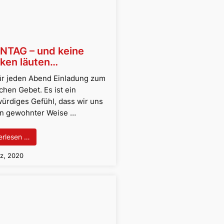
NTAG – und keine
ken läuten…
ür jeden Abend Einladung zum
chen Gebet. Es ist ein
ürdiges Gefühl, dass wir uns
 in gewohnter Weise …
erlesen …
z, 2020